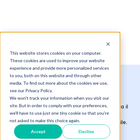
This website stores cookies on your computer.
These cookies are used to improve your website
experience and provide more personalized services
to you, both on this website and through other
Contatti
media. To find out more about the cookies we use,
see our Privacy Policy.
We won't track your information when you visit our
site. But in order to comply with your preferences,
Hai bisogno di maggiori informazioni? Compila il
we'll have to use just one tiny cookie so that you're
form e inoltra la tua richiesta:
not asked to make this choice again.
un nostro esperto ti risponderà il prima possibile.
Accept
Decline
Gentile Cliente,