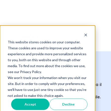
This website stores cookies on your computer.
These cookies are used to improve your website
experience and provide more personalized services
to you, both on this website and through other
Contatti
media. To find out more about the cookies we use,
see our Privacy Policy.
We won't track your information when you visit our
site. But in order to comply with your preferences,
Hai bisogno di maggiori informazioni? Compila il
we'll have to use just one tiny cookie so that you're
form e inoltra la tua richiesta:
not asked to make this choice again.
un nostro esperto ti risponderà il prima possibile.
Accept
Decline
Gentile Cliente,