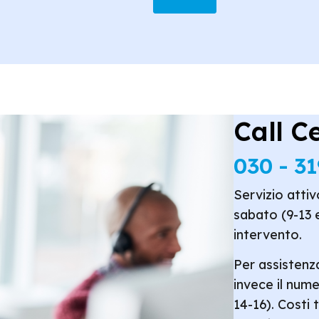
Call C
030 - 3
Servizio attiv
sabato (9-13 e
intervento.
Per assistenza
invece il num
14-16). Costi 