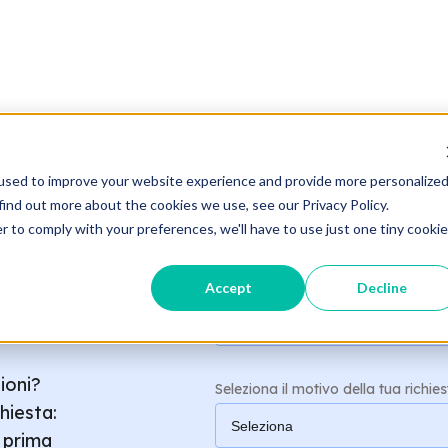
used to improve your website experience and provide more personalize
find out more about the cookies we use, see our Privacy Policy.
r to comply with your preferences, we'll have to use just one tiny cookie
Indica la tua professione:
*
Accept
Decline
ioni?
Seleziona il motivo della tua richies
chiesta:
l prima