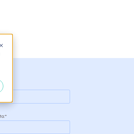
d
ta:
*