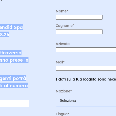
Nome
*
Cognome
*
plendid Spa
08.26
Azienda
ttraverso
nno prese in
Mail
*
rgenti potrà
I dati sulla tua località sono neces
ti al numero
Nazione
*
Lingua
*